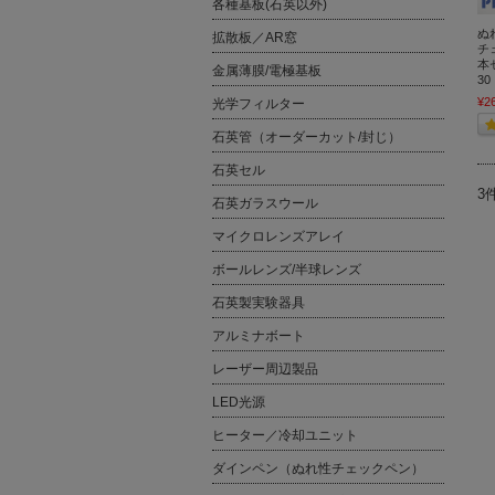
各種基板(石英以外)
ぬ
拡散板／AR窓
チ
本
金属薄膜/電極基板
30
¥2
光学フィルター
石英管（オーダーカット/封じ）
石英セル
3
石英ガラスウール
マイクロレンズアレイ
ボールレンズ/半球レンズ
石英製実験器具
アルミナボート
レーザー周辺製品
LED光源
ヒーター／冷却ユニット
ダインペン（ぬれ性チェックペン）