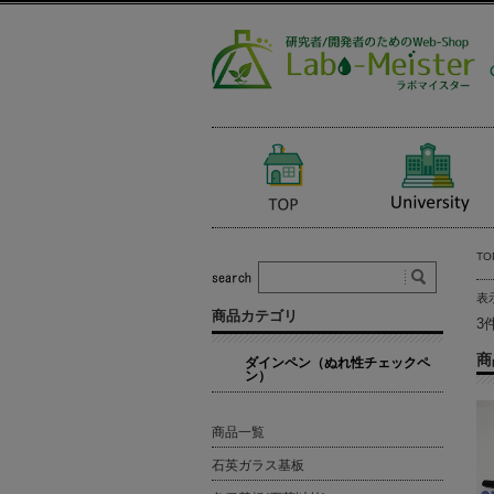
TO
表
商品カテゴリ
3
商
ダインペン（ぬれ性チェックペ
ン）
商品一覧
石英ガラス基板