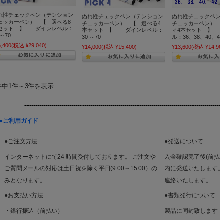
れ性チェックペン（テンション
ぬれ性チェックペン（テンション
ぬれ性チェックペ
ェッカーペン） 【 選べる8
チェッカーペン） 【 選べる4
チェッカーペン）
セット 】 ダインレベル：
本セット 】 ダインレベル：
ィ4本セット 】
 ～70
30 ～70
ル：36、38、40、4
6,400
(税込 ¥29,040)
¥14,000
(税込 ¥15,400)
¥13,600
(税込 ¥14,9
件中1件～3件を表示
-----------------------------------------------------------------------
------------------
●ご利用ガイド
●ご注文方法
●発送について
インターネットにて24 時間受付しております。 ご注文や
入金確認完了後(前
ご質問メールの対応は土日祝を除く平日(9:00～15:00）の
内に発送いたします
みとなります。
連絡いたします。
●お支払い方法
●書類発行について
・銀行振込（前払い）
製品に同封致します