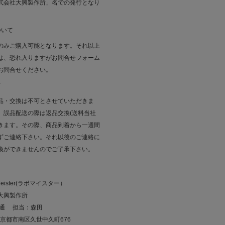
式会社大興製作所」名での発行となり
ついて
のみご購入可能となります。それ以上
は、恐れ入りますがお問合せフォーム
お問合せください。
て
品・交換は不可とさせていただきま
、誤品配送の際は返品交換(送料当社
きます。その際、商品到着から一週間
ずご連絡下さい。それ以後のご連絡に
換ができませんのでご了承下さい。
eister(ラボマイスター）
大興製作所
佳通 担当：森田
07京都市南区久世中久町676