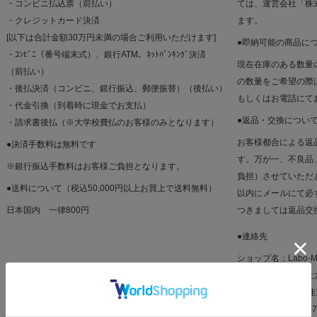
・コンビニ払込票（前払い）
ては、運営会社「株
・クレジットカード決済
ます。
[以下は合計金額30万円未満の場合ご利用いただけます]
●即納可能の商品に
・ｺﾝﾋﾞﾆ（番号端末式）、銀行ATM、ﾈｯﾄﾊﾞﾝｷﾝｸﾞ決済
現在在庫のある数量
（前払い）
の数量をご希望の際
・後払決済（コンビニ、銀行振込、郵便振替）（後払い）
もしくはお電話にて
・代金引換（到着時に現金でお支払）
●返品・交換につい
・請求書後払（※大学校費払のお客様のみとなります）
お客様都合による返
●決済手数料は無料です
す。万が一、不良品
※銀行振込手数料はお客様ご負担となります。
負担）させていただ
●送料について（税込50,000円以上お買上で送料無料）
以内にメールにて必
日本国内 一律800円
つきましては返品交
●連絡先
ショップ名：Labo-M
運営会社：株式会社
運営責任者：須田 
所在地：〒601-82