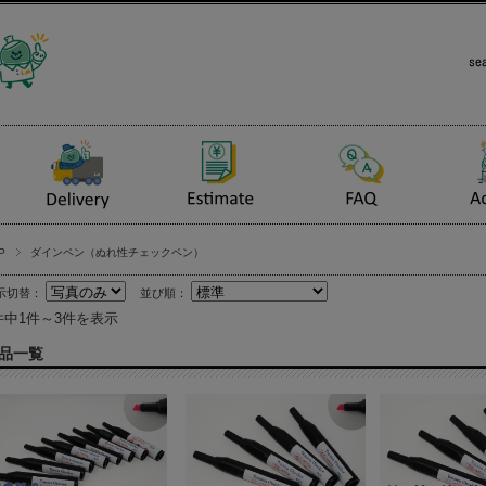
P
ダインペン（ぬれ性チェックペン）
示切替：
並び順：
件中1件～3件を表示
品一覧