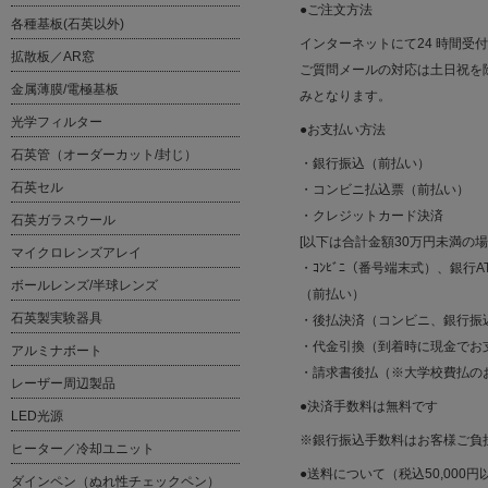
●ご注文方法
各種基板(石英以外)
インターネットにて24 時間受
拡散板／AR窓
ご質問メールの対応は土日祝を除く平
金属薄膜/電極基板
みとなります。
光学フィルター
●お支払い方法
石英管（オーダーカット/封じ）
・銀行振込（前払い）
石英セル
・コンビニ払込票（前払い）
・クレジットカード決済
石英ガラスウール
[以下は合計金額30万円未満の
マイクロレンズアレイ
・ｺﾝﾋﾞﾆ（番号端末式）、銀行AT
ボールレンズ/半球レンズ
（前払い）
石英製実験器具
・後払決済（コンビニ、銀行振
・代金引換（到着時に現金でお
アルミナボート
・請求書後払（※大学校費払の
レーザー周辺製品
●決済手数料は無料です
LED光源
※銀行振込手数料はお客様ご負
ヒーター／冷却ユニット
●送料について（税込50,000
ダインペン（ぬれ性チェックペン）