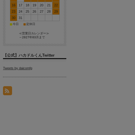
16
17
18
19
20
21
22
23
24
25
26
27
28
29
30
31
■
■
今日
定休日
≪営業日カレンダー≫
～2027年03月まで
【公式】ハカドルくんTwitter
Tweets by daicomfg