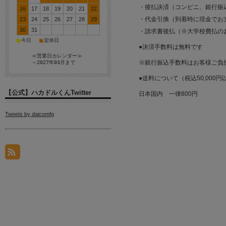
・後払決済（コンビニ、銀行振
16
17
18
19
20
21
22
・代金引換（到着時に現金でお
23
24
25
26
27
28
29
30
31
・請求書後払（※大学校費払の
■
■
今日
定休日
●決済手数料は無料です
≪営業日カレンダー≫
※銀行振込手数料はお客様ご負
～2027年03月まで
●送料について（税込50,000
【公式】ハカドルくんTwitter
日本国内 一律800円
Tweets by daicomfg