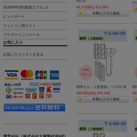
ES-10
¥7
SEBAPRON(耐薬エプロン)
¥9,273
(税込 ¥10,200)
ビューポート
フォトリソ用ライト
プラズマインジケータ
お気に入り
お気に入りリストを見る
標準セル（２面透明） T-1-ES-30
標
¥36,455
(税込 ¥40,100)
¥3
運営会社（株式会社大興製作所HP)