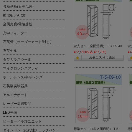
各種基板(石英以外)
拡散板／AR窓
金属薄膜/電極基板
光学フィルター
石英管（オーダーカット/封じ）
蛍光セル（全面透明） T-3-ES-40
蛍
石英セル
¥52,455
(税込 ¥57,700)
¥4
石英ガラスウール
マイクロレンズアレイ
ボールレンズ/半球レンズ
石英製実験器具
アルミナボート
レーザー周辺製品
LED光源
ヒーター／冷却ユニット
標準セル（曲底２面透明） T-5-
標
ダインペン（ぬれ性チェックペン）