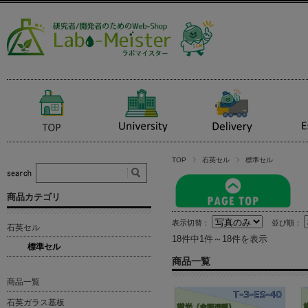
TOP
石英セル
標準セル
商品カテゴリ
表示切替：
並び順：
石英セル
18件中1件～18件を表示
標準セル
商品一覧
商品一覧
石英ガラス基板