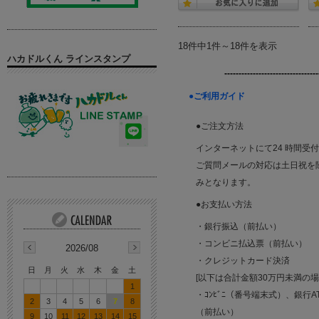
18件中1件～18件を表示
ハカドルくん ラインスタンプ
---------------------------------
●ご利用ガイド
●ご注文方法
インターネットにて24 時間受
ご質問メールの対応は土日祝を除く平
みとなります。
●お支払い方法
・銀行振込（前払い）
・コンビニ払込票（前払い）
2026/08
・クレジットカード決済
日
月
火
水
木
金
土
[以下は合計金額30万円未満の
1
・ｺﾝﾋﾞﾆ（番号端末式）、銀行AT
2
3
4
5
6
7
8
（前払い）
9
10
11
12
13
14
15