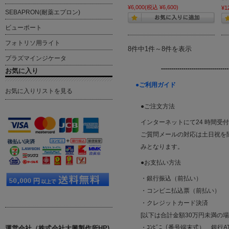
¥6,000
(税込 ¥6,600)
¥1
SEBAPRON(耐薬エプロン)
ビューポート
フォトリソ用ライト
8件中1件～8件を表示
プラズマインジケータ
---------------------------------
お気に入り
●ご利用ガイド
お気に入りリストを見る
●ご注文方法
インターネットにて24 時間受
ご質問メールの対応は土日祝を除く平
みとなります。
●お支払い方法
・銀行振込（前払い）
・コンビニ払込票（前払い）
・クレジットカード決済
[以下は合計金額30万円未満の
・ｺﾝﾋﾞﾆ（番号端末式）、銀行AT
運営会社（株式会社大興製作所HP)