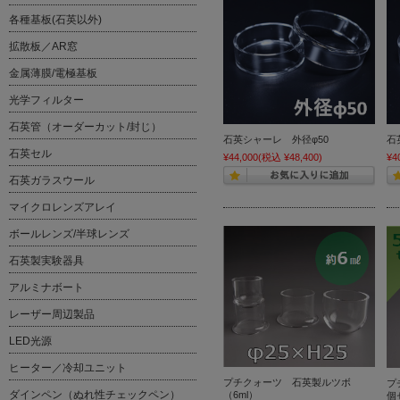
各種基板(石英以外)
拡散板／AR窓
金属薄膜/電極基板
光学フィルター
石英管（オーダーカット/封じ）
石英シャーレ 外径φ50
石
石英セル
¥44,000
(税込 ¥48,400)
¥4
石英ガラスウール
マイクロレンズアレイ
ボールレンズ/半球レンズ
石英製実験器具
アルミナボート
レーザー周辺製品
LED光源
ヒーター／冷却ユニット
プチクォーツ 石英製ルツボ
プ
ダインペン（ぬれ性チェックペン）
（6ml）
個