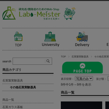
TOP
石英製実験器具
その他石英実
商品カテゴリ
表示切替：
並び順：
石英製実験器具
8件中1件～8件を表示
その他石英実験器具
商品一覧
商品一覧
石英ガラス基板