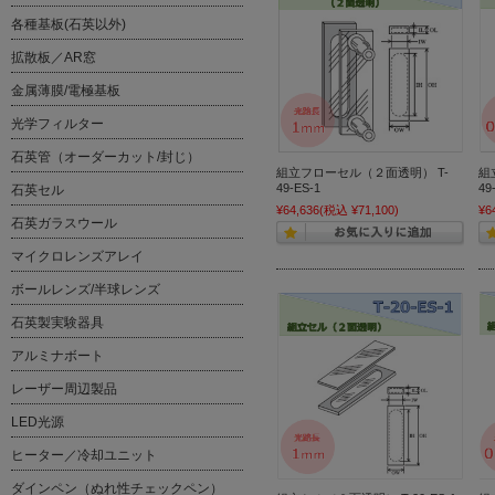
各種基板(石英以外)
拡散板／AR窓
金属薄膜/電極基板
光学フィルター
石英管（オーダーカット/封じ）
組立フローセル（２面透明） T-
組
49-ES-1
49
石英セル
¥64,636
(税込 ¥71,100)
¥6
石英ガラスウール
マイクロレンズアレイ
ボールレンズ/半球レンズ
石英製実験器具
アルミナボート
レーザー周辺製品
LED光源
ヒーター／冷却ユニット
ダインペン（ぬれ性チェックペン）