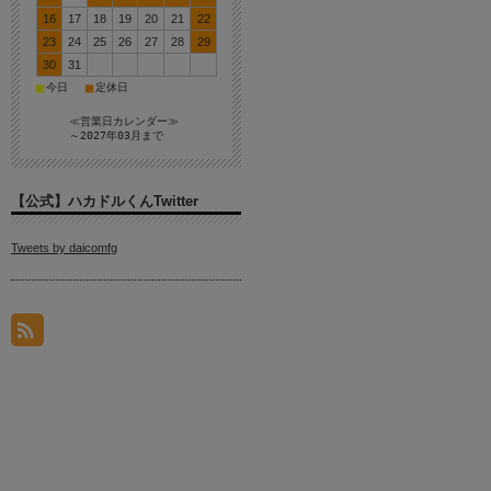
16
17
18
19
20
21
22
23
24
25
26
27
28
29
30
31
■
■
今日
定休日
≪営業日カレンダー≫
～2027年03月まで
【公式】ハカドルくんTwitter
Tweets by daicomfg