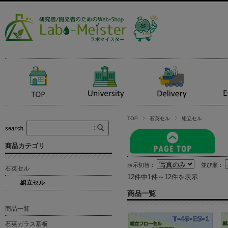
TOP
石英セル
組立セル
商品カテゴリ
表示切替：
並び順：
石英セル
12件中1件～12件を表示
組立セル
商品一覧
商品一覧
石英ガラス基板