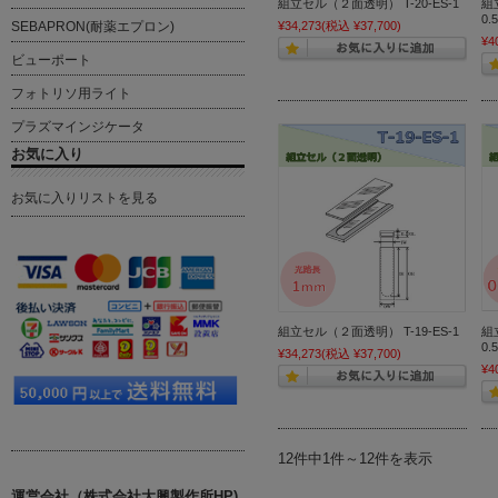
組立セル（２面透明） T-20-ES-1
組
0.5
SEBAPRON(耐薬エプロン)
¥34,273
(税込 ¥37,700)
¥4
ビューポート
フォトリソ用ライト
プラズマインジケータ
お気に入り
お気に入りリストを見る
組立セル（２面透明） T-19-ES-1
組
0.5
¥34,273
(税込 ¥37,700)
¥4
12件中1件～12件を表示
運営会社（株式会社大興製作所HP)