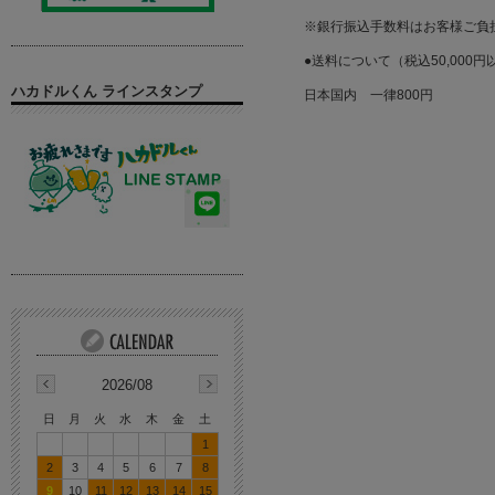
※銀行振込手数料はお客様ご負
●送料について（税込50,000
ハカドルくん ラインスタンプ
日本国内 一律800円
2026/08
日
月
火
水
木
金
土
1
2
3
4
5
6
7
8
9
10
11
12
13
14
15