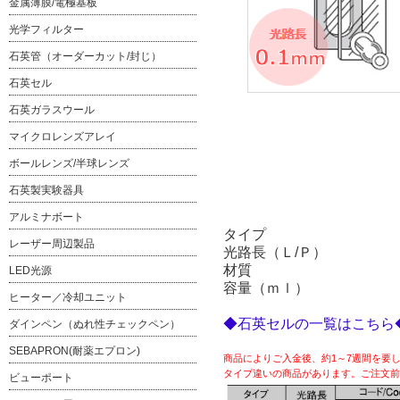
金属薄膜/電極基板
光学フィルター
石英管（オーダーカット/封じ）
石英セル
石英ガラスウール
マイクロレンズアレイ
ボールレンズ/半球レンズ
石英製実験器具
アルミナボート
タイプ
レーザー周辺製品
光路長（Ｌ/Ｐ）
材質
LED光源
容量（ｍｌ）
ヒーター／冷却ユニット
◆石英セルの一覧はこちら
ダインペン（ぬれ性チェックペン）
SEBAPRON(耐薬エプロン)
商品によりご入金後、約1～7週間を要
タイプ違いの商品があります。ご注文前
ビューポート