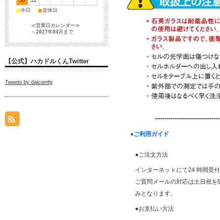
30
31
■
■
今日
定休日
≪営業日カレンダー≫
～2027年03月まで
【公式】ハカドルくんTwitter
Tweets by daicomfg
---------------------------------
●ご利用ガイド
●ご注文方法
インターネットにて24 時間受
ご質問メールの対応は土日祝を除く平
みとなります。
●お支払い方法