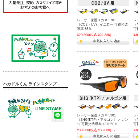
レーザー保護メガネ 5701
レ
（CO2・UV） イエロー 可視光透
（
過率 85％
可
¥20,800
(税込 ¥22,880)
～
¥3
ハカドルくん ラインスタンプ
レーザー保護メガネ 5301
レ
（SHG(KTP)・アルゴン） オレン
（
ジ 可視光透過率 42％/50％
可
¥30,000
(税込 ¥33,000)
～
¥3