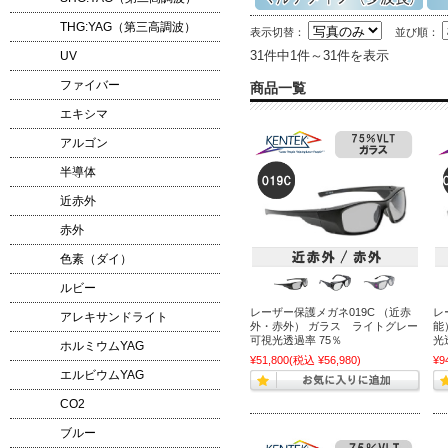
THG:YAG（第三高調波）
表示切替：
並び順：
31件中1件～31件を表示
UV
ファイバー
商品一覧
エキシマ
アルゴン
半導体
近赤外
赤外
色素（ダイ）
ルビー
レーザー保護メガネ019C （近赤
レ
アレキサンドライト
外・赤外） ガラス ライトグレー
能
可視光透過率 75％
光
ホルミウムYAG
¥51,800
(税込 ¥56,980)
¥9
エルビウムYAG
CO2
ブルー