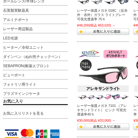
ボールレンズ/半球レンズ
石英製実験器具
レーザー保護メガネ 018C （近赤
レ
外・赤外）ガラス ライトグレー
外
可視光透過率 75％
可
アルミナボート
¥48,200
(税込 ¥53,020)
～
¥4
レーザー周辺製品
LED光源
ヒーター／冷却ユニット
ダインペン（ぬれ性チェックペン）
SEBAPRON(耐薬エプロン)
ビューポート
フォトリソ用ライト
プラズマインジケータ
お気に入り
レーザー保護メガネ 7101 （アレ
レ
キサンドライト） ピンク 可視光
ー
お気に入りリストを見る
透過率45％
率 
¥30,000
(税込 ¥33,000)
～
¥3