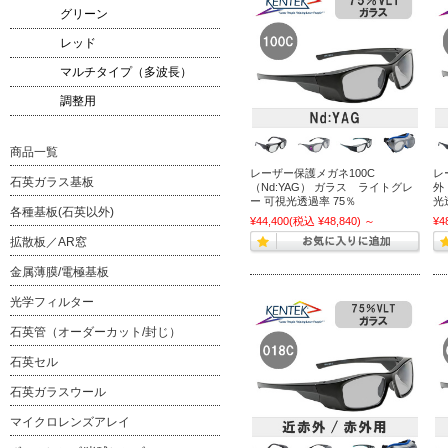
グリーン
レッド
マルチタイプ（多波長）
調整用
商品一覧
レーザー保護メガネ100C
レ
石英ガラス基板
（Nd:YAG） ガラス ライトグレ
外
ー 可視光透過率 75％
光
各種基板(石英以外)
¥44,400
(税込 ¥48,840)
～
¥4
拡散板／AR窓
金属薄膜/電極基板
光学フィルター
石英管（オーダーカット/封じ）
石英セル
石英ガラスウール
マイクロレンズアレイ