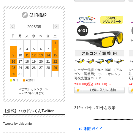
2026/08
日
月
火
水
木
金
土
1
2
3
4
5
6
7
8
9
10
11
12
13
14
15
16
17
18
19
20
21
22
23
24
25
26
27
28
29
レーザー保護メガネ 4001 （アル
レ
ゴン・調整用） ライトオレンジ
外
30
31
可視光透過率 65％
可
■
■
今日
定休日
¥30,000
(税込 ¥33,000)
～
¥4
≪営業日カレンダー≫
～2027年03月まで
31件中1件～31件を表示
【公式】ハカドルくんTwitter
---------------------------------
Tweets by daicomfg
●ご利用ガイド