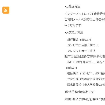
●ご注文方法
インターネットにて24 時間受
ご質問メールの対応は土日祝を除く平
みとなります。
●お支払い方法
・銀行振込（前払い）
・コンビニ払込票（前払い）
・クレジットカード決済
[以下は合計金額30万円未満の
・ｺﾝﾋﾞﾆ（番号端末式）、銀行AT
（前払い）
・後払決済（コンビニ、銀行振
・代金引換（到着時に現金でお
・請求書後払（※大学校費払の
●決済手数料は無料です
※銀行振込手数料はお客様ご負