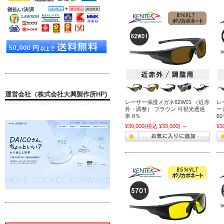
運営会社（株式会社大興製作所HP)
レーザー保護メガネ62W01 （近赤
レ
外・調整） ブラウン 可視光透過
ー
率 8％
6
¥30,000
(税込 ¥33,000)
～
¥3