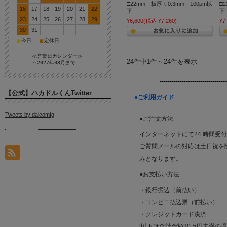
□22mm 板厚ｔ0.3mm 100μm以
□
16
17
18
19
20
21
22
下
23
24
25
26
27
28
29
¥6,600
(税込 ¥7,260)
¥7
30
31
■
■
今日
定休日
≪営業日カレンダー≫
24件中1件～24件を表示
～2027年03月まで
---------------------------------
【公式】ハカドルくんTwitter
●ご利用ガイド
Tweets by daicomfg
●ご注文方法
インターネットにて24 時間受
ご質問メールの対応は土日祝を除く平
みとなります。
●お支払い方法
・銀行振込（前払い）
・コンビニ払込票（前払い）
・クレジットカード決済
[以下は合計金額30万円未満の