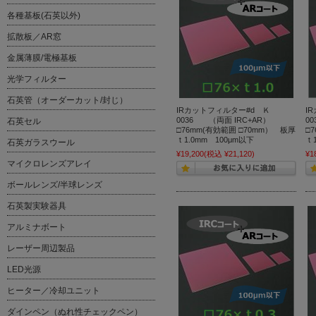
各種基板(石英以外)
拡散板／AR窓
金属薄膜/電極基板
光学フィルター
石英管（オーダーカット/封じ）
IRカットフィルター#d Ｋ
I
0036 （両面 IRC+AR）
0
石英セル
□76mm(有効範囲 □70mm） 板厚
□
ｔ1.0mm 100μm以下
ｔ
石英ガラスウール
¥19,200
(税込 ¥21,120)
¥1
マイクロレンズアレイ
ボールレンズ/半球レンズ
石英製実験器具
アルミナボート
レーザー周辺製品
LED光源
ヒーター／冷却ユニット
ダインペン（ぬれ性チェックペン）