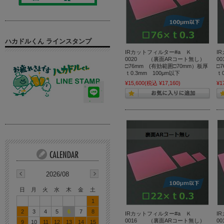
ハカドルくん ラインスタンプ
IRカットフィルター#a Ｋ
I
0020 （裏面ARコート無し）
0
□76mm (有効範囲□70mm）板厚
□
ｔ0.3mm 100μm以下
ｔ
¥15,600
(税込 ¥17,160)
¥1
2026/08
日
月
火
水
木
金
土
1
2
3
4
5
6
7
8
IRカットフィルター#a Ｋ
I
0016 （裏面ARコート無し）
0
9
10
11
12
13
14
15