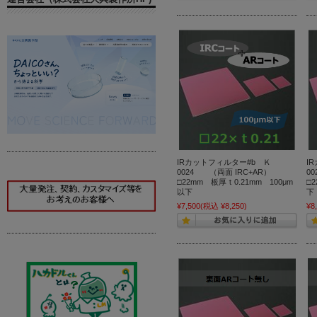
IRカットフィルター#b Ｋ
I
0024 （両面 IRC+AR）
0
□22mm 板厚ｔ0.21mm 100μm
□
以下
¥7,500
(税込 ¥8,250)
¥8