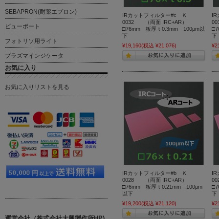
SEBAPRON(耐薬エプロン)
IRカットフィルター#c Ｋ
I
0032 （両面 IRC+AR）
0
ビューポート
□76mm 板厚ｔ0.3mm 100μm以
□
下
フォトリソ用ライト
¥19,160
(税込 ¥21,076)
¥2
プラズマインジケータ
お気に入り
お気に入りリストを見る
IRカットフィルター#b Ｋ
I
0028 （両面 IRC+AR）
0
□76mm 板厚ｔ0.21mm 100μm
□
以下
¥19,200
(税込 ¥21,120)
¥2
運営会社（株式会社大興製作所HP)