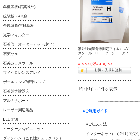
各種基板(石英以外)
拡散板／AR窓
金属薄膜/電極基板
光学フィルター
石英管（オーダーカット/封じ）
紫外線光量分布測定フィルム UV
スケール H ツーシートタイ
石英セル
プ
石英ガラスウール
¥16,500
(税込 ¥18,150)
マイクロレンズアレイ
ボールレンズ/半球レンズ
1件中1件～1件を表示
石英製実験器具
アルミナボート
---------------------------------
レーザー周辺製品
●ご利用ガイド
LED光源
●ご注文方法
ヒーター／冷却ユニット
インターネットにて24 時間受
ダインペン（ぬれ性チェックペン）