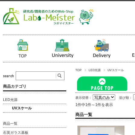
TOP
LED光源
UVスケール
商品カテゴリ
表示切替：
並び順：
LED光源
1件中1件～1件を表示
UVスケール
商品一覧
商品一覧
石英ガラス基板