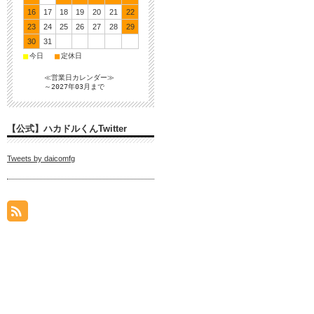
16
17
18
19
20
21
22
23
24
25
26
27
28
29
30
31
■
■
今日
定休日
≪営業日カレンダー≫
～2027年03月まで
【公式】ハカドルくんTwitter
Tweets by daicomfg