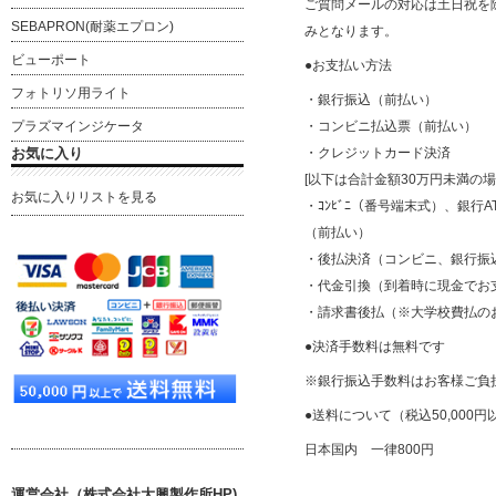
ご質問メールの対応は土日祝を除く平
SEBAPRON(耐薬エプロン)
みとなります。
ビューポート
●お支払い方法
フォトリソ用ライト
・銀行振込（前払い）
プラズマインジケータ
・コンビニ払込票（前払い）
お気に入り
・クレジットカード決済
[以下は合計金額30万円未満の
お気に入りリストを見る
・ｺﾝﾋﾞﾆ（番号端末式）、銀行AT
（前払い）
・後払決済（コンビニ、銀行振
・代金引換（到着時に現金でお
・請求書後払（※大学校費払の
●決済手数料は無料です
※銀行振込手数料はお客様ご負
●送料について（税込50,000
日本国内 一律800円
運営会社（株式会社大興製作所HP)