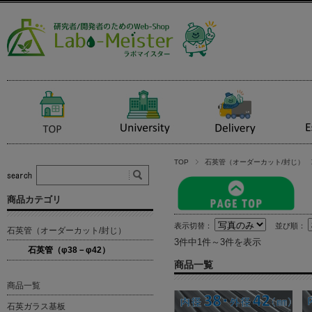
TOP
石英管（オーダーカット/封じ）
商品カテゴリ
表示切替：
並び順：
石英管（オーダーカット/封じ）
3件中1件～3件を表示
石英管（φ38－φ42）
商品一覧
商品一覧
石英ガラス基板