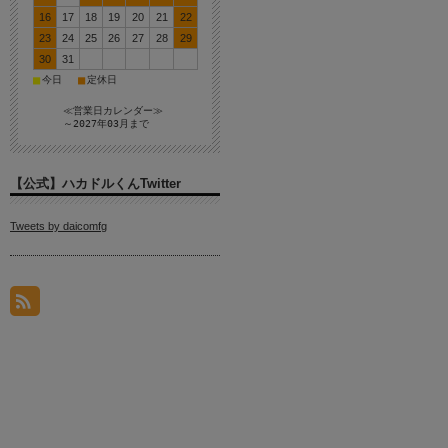
16
17
18
19
20
21
22
23
24
25
26
27
28
29
30
31
■
■
今日
定休日
≪営業日カレンダー≫
～2027年03月まで
【公式】ハカドルくんTwitter
Tweets by daicomfg