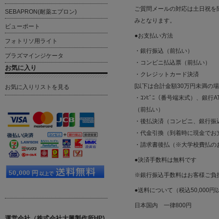
ご質問メールの対応は土日祝を除く平
SEBAPRON(耐薬エプロン)
みとなります。
ビューポート
●お支払い方法
フォトリソ用ライト
・銀行振込（前払い）
プラズマインジケータ
・コンビニ払込票（前払い）
お気に入り
・クレジットカード決済
[以下は合計金額30万円未満の
お気に入りリストを見る
・ｺﾝﾋﾞﾆ（番号端末式）、銀行AT
（前払い）
・後払決済（コンビニ、銀行振
・代金引換（到着時に現金でお
・請求書後払（※大学校費払の
●決済手数料は無料です
※銀行振込手数料はお客様ご負
●送料について（税込50,000
日本国内 一律800円
運営会社（株式会社大興製作所HP)