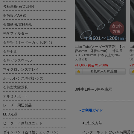
各種基板(石英以外)
拡散板／AR窓
金属薄膜/電極基板
光学フィルター
石英管（オーダーカット/封じ）
Labo-Tube(オーダー石英管）【内
L
径38mm 外径42mm】 寸法長
径
石英セル
601～1200mm《2本以上で20～
2
50％引!》
5
石英ガラスウール
¥17,600
(税込 ¥19,360)
¥1
マイクロレンズアレイ
ボールレンズ/半球レンズ
石英製実験器具
3件中1件～3件を表示
アルミナボート
---------------------------------
レーザー周辺製品
●ご利用ガイド
LED光源
●ご注文方法
ヒーター／冷却ユニット
ダインペン（ぬれ性チェックペン）
インターネットにて24 時間受