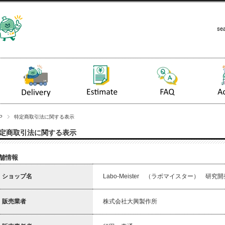
P
特定商取引法に関する表示
定商取引法に関する表示
舗情報
ショップ名
Labo-Meister （ラボマイスター） 
販売業者
株式会社大興製作所