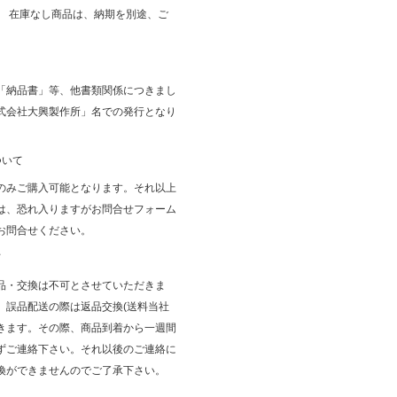
。 在庫なし商品は、納期を別途、ご
「納品書」等、他書類関係につきまし
式会社大興製作所」名での発行となり
ついて
のみご購入可能となります。それ以上
は、恐れ入りますがお問合せフォーム
お問合せください。
て
品・交換は不可とさせていただきま
、誤品配送の際は返品交換(送料当社
きます。その際、商品到着から一週間
ずご連絡下さい。それ以後のご連絡に
換ができませんのでご了承下さい。