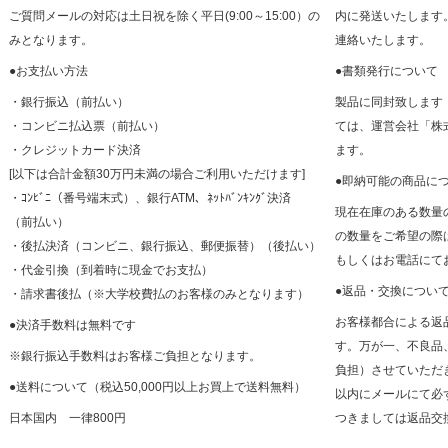
ご質問メールの対応は土日祝を除く平日(9:00～15:00）の
内に発送いたします
みとなります。
連絡いたします。
●お支払い方法
●書類発行について
・銀行振込（前払い）
製品に同封致します
・コンビニ払込票（前払い）
ては、運営会社「株
・クレジットカード決済
ます。
[以下は合計金額30万円未満の場合ご利用いただけます]
●即納可能の商品に
・ｺﾝﾋﾞﾆ（番号端末式）、銀行ATM、ﾈｯﾄﾊﾞﾝｷﾝｸﾞ決済
現在在庫のある数量
（前払い）
の数量をご希望の際
・後払決済（コンビニ、銀行振込、郵便振替）（後払い）
もしくはお電話にて
・代金引換（到着時に現金でお支払）
●返品・交換につい
・請求書後払（※大学校費払のお客様のみとなります）
お客様都合による返
●決済手数料は無料です
す。万が一、不良品
※銀行振込手数料はお客様ご負担となります。
負担）させていただ
●送料について（税込50,000円以上お買上で送料無料）
以内にメールにて必
日本国内 一律800円
つきましては返品交