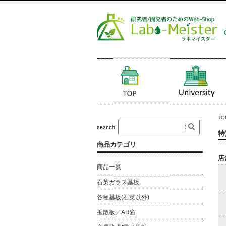
TO
特
商品カテゴリ
店
商品一覧
石英ガラス基板
各種基板(石英以外)
拡散板／AR窓