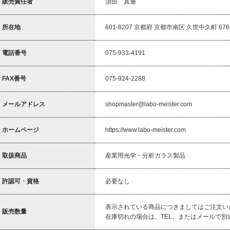
販売責任者
須田 真通
所在地
601-8207 京都府 京都市南区 久世中久町 676
電話番号
075-933-4191
FAX番号
075-924-2288
メールアドレス
shopmaster@labo-meister.com
ホームページ
https://www.labo-meister.com
取扱商品
産業用光学・分析ガラス製品
許認可・資格
必要なし
表示されている商品につきましてはご注文い
販売数量
在庫切れの場合は、TEL、またはメールで