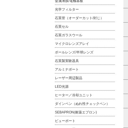
金属薄膜/電極基板
光学フィルター
石英管（オーダーカット/封じ）
石英セル
石英ガラスウール
マイクロレンズアレイ
ボールレンズ/半球レンズ
石英製実験器具
アルミナボート
レーザー周辺製品
LED光源
ヒーター／冷却ユニット
ダインペン（ぬれ性チェックペン）
SEBAPRON(耐薬エプロン)
ビューポート