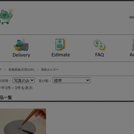
P
各種基板(石英以外)
基板ホルダー
示切替：
並び順：
件中1件～1件を表示
品一覧