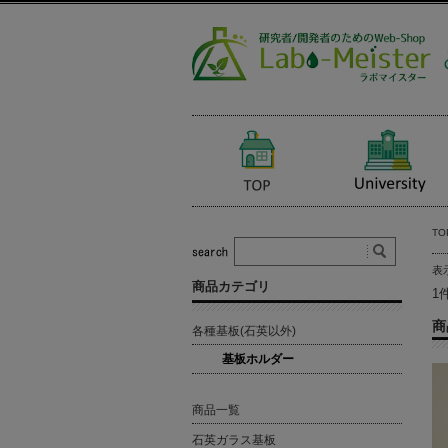
TO
表
商品カテゴリ
1
商
各種基板(石英以外)
基板ホルダー
商品一覧
石英ガラス基板