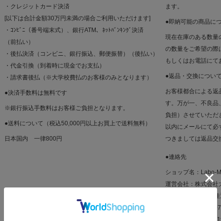
・クレジットカード決済
ます。
[以下は合計金額30万円未満の場合ご利用いただけます]
●即納可能の商品に
・ｺﾝﾋﾞﾆ（番号端末式）、銀行ATM、ﾈｯﾄﾊﾞﾝｷﾝｸﾞ決済
現在在庫のある数量
（前払い）
の数量をご希望の際
・後払決済（コンビニ、銀行振込、郵便振替）（後払い）
もしくはお電話にて
・代金引換（到着時に現金でお支払）
●返品・交換につい
・請求書後払（※大学校費払のお客様のみとなります）
お客様都合による返
●決済手数料は無料です
す。万が一、不良品
※銀行振込手数料はお客様ご負担となります。
負担）させていただ
●送料について（税込50,000円以上お買上で送料無料）
以内にメールにて必
日本国内 一律800円
つきましては返品交
●連絡先
ショップ名：Labo-M
運営会社：株式会社
運営責任者：須田 
所在地：〒601-82
連絡先：
075-933-4