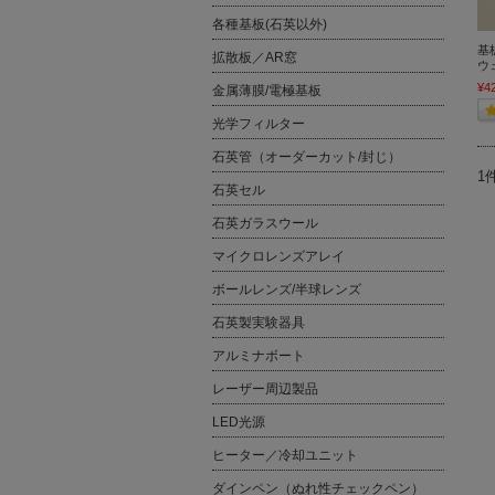
各種基板(石英以外)
基
拡散板／AR窓
ウ
¥4
金属薄膜/電極基板
光学フィルター
石英管（オーダーカット/封じ）
1
石英セル
石英ガラスウール
マイクロレンズアレイ
ボールレンズ/半球レンズ
石英製実験器具
アルミナボート
レーザー周辺製品
LED光源
ヒーター／冷却ユニット
ダインペン（ぬれ性チェックペン）