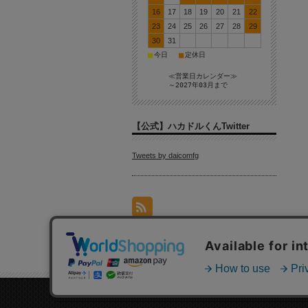
16
17
18
19
20
21
22
23
24
25
26
27
28
29
30
31
■
■
今日
定休日
≪営業日カレンダー≫
～2027年03月まで
【公式】ハカドルくんTwitter
Tweets by daicomfg
個人情報の取り扱いについて
特定商取引法に関