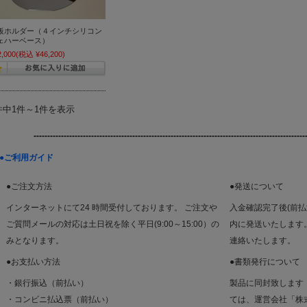
板ホルダー（４インチシリコン
ェハーベース）
2,000
(税込 ¥46,200)
件中1件～1件を表示
-----------------------------------------------------------------------
------------------
●ご利用ガイド
●ご注文方法
●発送について
インターネットにて24 時間受付しております。 ご注文や
入金確認完了後(前
ご質問メールの対応は土日祝を除く平日(9:00～15:00）の
内に発送いたします
みとなります。
連絡いたします。
●お支払い方法
●書類発行について
・銀行振込（前払い）
製品に同封致します
・コンビニ払込票（前払い）
ては、運営会社「株