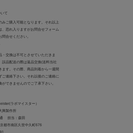
ついて
のみご購入可能となります。それ以上
は、恐れ入りますがお問合せフォーム
お問合せください。
て
品・交換は不可とさせていただきま
、誤品配送の際は返品交換(送料当社
きます。その際、商品到着から一週間
ずご連絡下さい。それ以後のご連絡に
換ができませんのでご了承下さい。
eister(ラボマイスター）
大興製作所
佳通 担当：森田
07京都市南区久世中久町676
191