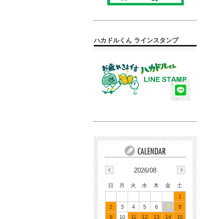
ハカドルくん ラインスタンプ
2026/08
日
月
火
水
木
金
土
1
2
3
4
5
6
7
8
9
10
11
12
13
14
15