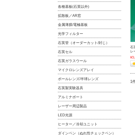
各種基板(石英以外)
拡散板／AR窓
金属薄膜/電極基板
光学フィルター
石英管（オーダーカット/封じ）
石
レ
石英セル
¥3
石英ガラスウール
マイクロレンズアレイ
ボールレンズ/半球レンズ
1
石英製実験器具
アルミナボート
レーザー周辺製品
LED光源
ヒーター／冷却ユニット
ダインペン（ぬれ性チェックペン）