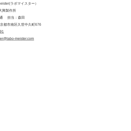
eister(ラボマイスター）
大興製作所
佳通 担当：森田
07京都市南区久世中久町676
191
er@labo-meister.com