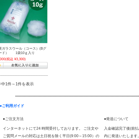
英ガラスウール（コース）(Bグ
ード） 1袋10ｇ入り
,000
(税込 ¥3,300)
件中1件～1件を表示
-----------------------------------------------------------------------
------------------
●ご利用ガイド
●ご注文方法
●発送について
インターネットにて24 時間受付しております。 ご注文や
入金確認完了後(前
ご質問メールの対応は土日祝を除く平日(9:00～15:00）の
内に発送いたします