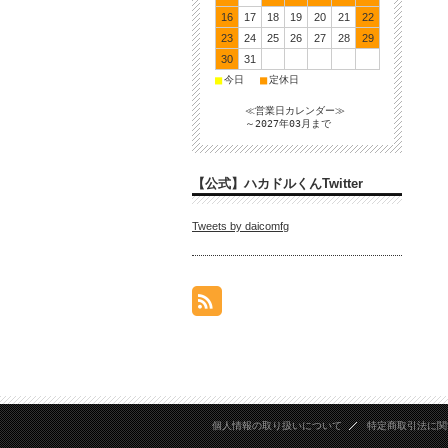
16
17
18
19
20
21
22
23
24
25
26
27
28
29
30
31
■
■
今日
定休日
≪営業日カレンダー≫
～2027年03月まで
【公式】ハカドルくんTwitter
Tweets by daicomfg
個人情報の取り扱いについて
特定商取引法に関