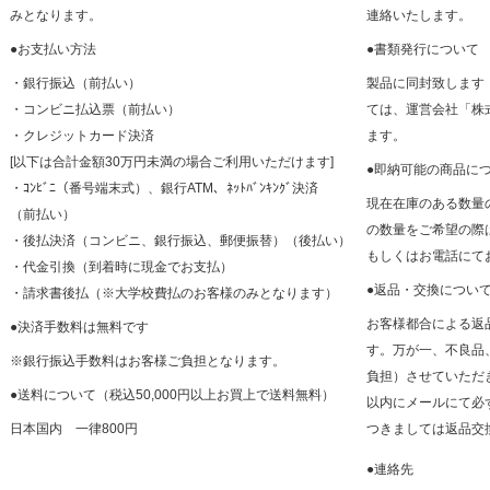
みとなります。
連絡いたします。
●お支払い方法
●書類発行について
・銀行振込（前払い）
製品に同封致します
・コンビニ払込票（前払い）
ては、運営会社「株
・クレジットカード決済
ます。
[以下は合計金額30万円未満の場合ご利用いただけます]
●即納可能の商品に
・ｺﾝﾋﾞﾆ（番号端末式）、銀行ATM、ﾈｯﾄﾊﾞﾝｷﾝｸﾞ決済
現在在庫のある数量
（前払い）
の数量をご希望の際
・後払決済（コンビニ、銀行振込、郵便振替）（後払い）
もしくはお電話にて
・代金引換（到着時に現金でお支払）
●返品・交換につい
・請求書後払（※大学校費払のお客様のみとなります）
お客様都合による返
●決済手数料は無料です
す。万が一、不良品
※銀行振込手数料はお客様ご負担となります。
負担）させていただ
●送料について（税込50,000円以上お買上で送料無料）
以内にメールにて必
日本国内 一律800円
つきましては返品交
●連絡先