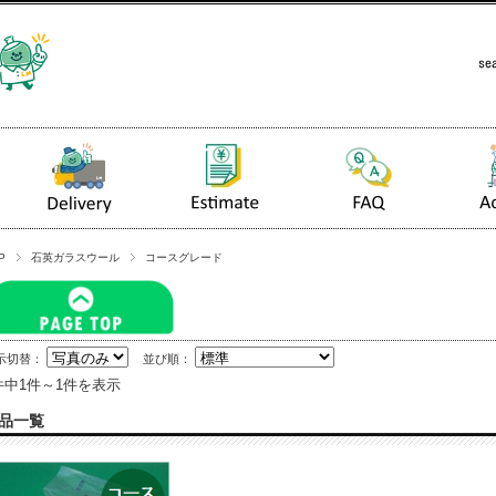
P
石英ガラスウール
コースグレード
示切替：
並び順：
件中1件～1件を表示
品一覧