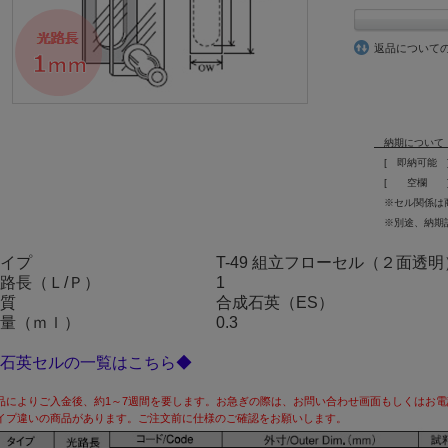
返品について
納期について
[ 即納可能 ]の
[ 空欄 ]の場
※セル関係は商品に
※別途、納期記載の
イプ
T-49 組立フローセル（２面透明
路長（Ｌ/Ｐ）
1
質
合成石英（ES）
量（ｍｌ）
0.3
石英セルの一覧はこちら◆
品によりご入金後、約1～7週間を要します。お急ぎの際は、お問い合わせ画面もしくはお
イプ違いの商品があります。ご注文前に仕様のご確認をお願いします。