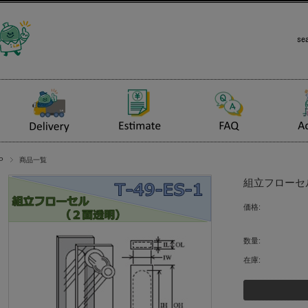
P
商品一覧
組立フローセル（
価格:
数量:
在庫: