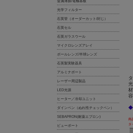
金属薄膜/電極基板
光学フィルター
石英管（オーダーカット/封じ）
石英セル
石英ガラスウール
マイクロレンズアレイ
ボールレンズ/半球レンズ
石英製実験器具
アルミナボート
タ
レーザー周辺製品
光
材
LED光源
容
ヒーター／冷却ユニット
◆
ダインペン（ぬれ性チェックペン）
SEBAPRON(耐薬エプロン)
商
タ
ビューポート