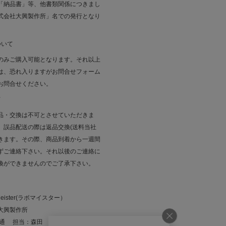
「納品書」等、他書類関係につきまし
式会社大興製作所」名での発行となり
ついて
のみご購入可能となります。それ以上
は、恐れ入りますがお問合せフォーム
お問合せください。
て
品・交換は不可とさせていただきま
、誤品配送の際は返品交換(送料当社
きます。その際、商品到着から一週間
ずご連絡下さい。それ以後のご連絡に
換ができませんのでご了承下さい。
eister(ラボマイスター）
大興製作所
佳通 担当：森田