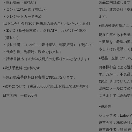
・銀行振込（前払い）
製品に同封致します
・コンビニ払込票（前払い）
ては、運営会社「株
・クレジットカード決済
ます。
[以下は合計金額30万円未満の場合ご利用いただけます]
●即納可能の商品に
・ｺﾝﾋﾞﾆ（番号端末式）、銀行ATM、ﾈｯﾄﾊﾞﾝｷﾝｸﾞ決済
現在在庫のある数量
（前払い）
の数量をご希望の際
・後払決済（コンビニ、銀行振込、郵便振替）（後払い）
もしくはお電話にて
・代金引換（到着時に現金でお支払）
●返品・交換につい
・請求書後払（※大学校費払のお客様のみとなります）
お客様都合による返
●決済手数料は無料です
す。万が一、不良品
※銀行振込手数料はお客様ご負担となります。
負担）させていただ
●送料について（税込50,000円以上お買上で送料無料）
以内にメールにて必
日本国内 一律800円
つきましては返品交
●連絡先
ショップ名：Labo-M
運営会社：株式会社
運営責任者：須田 