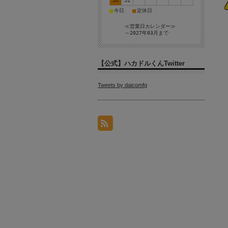
30
31
■
■
今日
定休日
≪営業日カレンダー≫
～2027年03月まで
【公式】ハカドルくんTwitter
Tweets by daicomfg