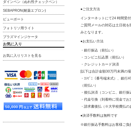
ダインペン（ぬれ性チェックペン）
●ご注文方法
SEBAPRON(耐薬エプロン)
インターネットにて24 時間受
ビューポート
ご質問メールの対応は土日祝を除く平
フォトリソ用ライト
みとなります。
プラズマインジケータ
●お支払い方法
お気に入り
・銀行振込（前払い）
お気に入りリストを見る
・コンビニ払込票（前払い）
・クレジットカード決済
[以下は合計金額30万円未満の
・ｺﾝﾋﾞﾆ（番号端末式）、銀行AT
（前払い）
・後払決済（コンビニ、銀行振
・代金引換（到着時に現金でお
・請求書後払（※大学校費払の
●決済手数料は無料です
※銀行振込手数料はお客様ご負