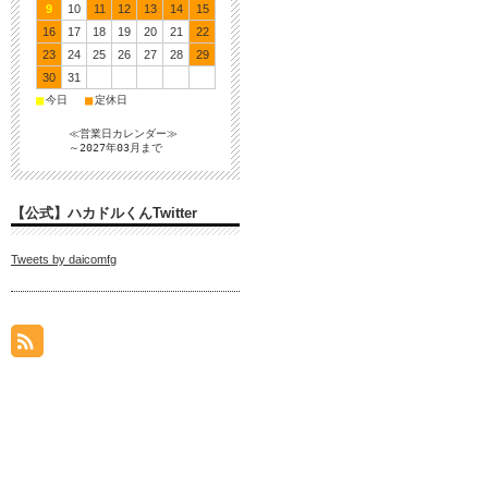
9
10
11
12
13
14
15
16
17
18
19
20
21
22
23
24
25
26
27
28
29
30
31
■
■
今日
定休日
≪営業日カレンダー≫
～2027年03月まで
【公式】ハカドルくんTwitter
Tweets by daicomfg