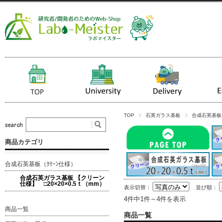
TOP
石英ガラス基板
合成石英基板（
商品カテゴリ
合成石英基板（ｸﾘｰﾝ仕様）
合成石英ガラス基板 【クリーン
仕様】 □20×20×0.5ｔ（mm）
表示切替：
並び順：
4件中1件～4件を表示
商品一覧
商品一覧