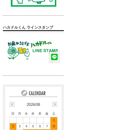
ハカドルくん ラインスタンプ
2026/08
日
月
火
水
木
金
土
1
2
3
4
5
6
7
8