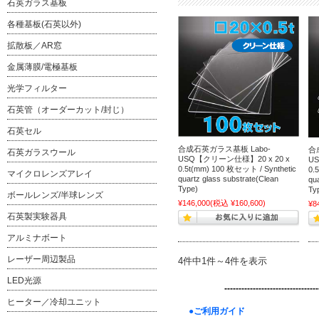
石英ガラス基板
各種基板(石英以外)
拡散板／AR窓
金属薄膜/電極基板
光学フィルター
石英管（オーダーカット/封じ）
石英セル
合成石英ガラス基板 Labo-
合
石英ガラスウール
USQ【クリーン仕様】20 x 20 x
U
0.5t(mm) 100 枚セット / Synthetic
0.
マイクロレンズアレイ
quartz glass substrate(Clean
qu
Type)
Ty
ボールレンズ/半球レンズ
¥146,000
(税込 ¥160,600)
¥8
石英製実験器具
アルミナボート
レーザー周辺製品
4件中1件～4件を表示
LED光源
---------------------------------
ヒーター／冷却ユニット
●ご利用ガイド