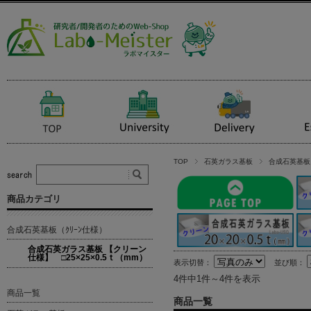
TOP
石英ガラス基板
合成石英基板（
商品カテゴリ
合成石英基板（ｸﾘｰﾝ仕様）
合成石英ガラス基板 【クリーン
仕様】 □25×25×0.5ｔ（mm）
表示切替：
並び順：
4件中1件～4件を表示
商品一覧
商品一覧