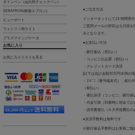
ダインペン（ぬれ性チェックペン）
●ご注文方法
SEBAPRON(耐薬エプロン)
インターネットにて24 時間受
ビューポート
ご質問メールの対応は土日祝を除く平
フォトリソ用ライト
みとなります。
プラズマインジケータ
●お支払い方法
お気に入り
・銀行振込（前払い）
お気に入りリストを見る
・コンビニ払込票（前払い）
・クレジットカード決済
[以下は合計金額30万円未満の
・ｺﾝﾋﾞﾆ（番号端末式）、銀行AT
（前払い）
・後払決済（コンビニ、銀行振
・代金引換（到着時に現金でお
・請求書後払（※大学校費払の
●決済手数料は無料です
※銀行振込手数料はお客様ご負