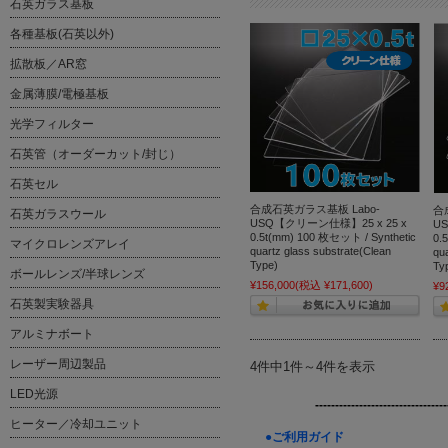
石英ガラス基板
各種基板(石英以外)
拡散板／AR窓
金属薄膜/電極基板
光学フィルター
石英管（オーダーカット/封じ）
石英セル
合成石英ガラス基板 Labo-
合
石英ガラスウール
USQ【クリーン仕様】25 x 25 x
U
0.5t(mm) 100 枚セット / Synthetic
0.
マイクロレンズアレイ
quartz glass substrate(Clean
qu
Type)
Ty
ボールレンズ/半球レンズ
¥156,000
(税込 ¥171,600)
¥9
石英製実験器具
アルミナボート
レーザー周辺製品
4件中1件～4件を表示
LED光源
---------------------------------
ヒーター／冷却ユニット
●ご利用ガイド