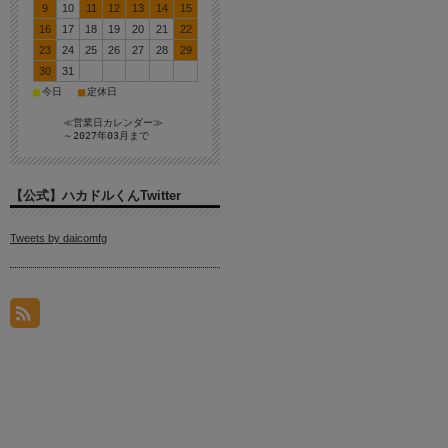
9
10
11
12
13
14
15
16
17
18
19
20
21
22
23
24
25
26
27
28
29
30
31
■
■
今日
定休日
≪営業日カレンダー≫
～2027年03月まで
【公式】ハカドルくんTwitter
Tweets by daicomfg