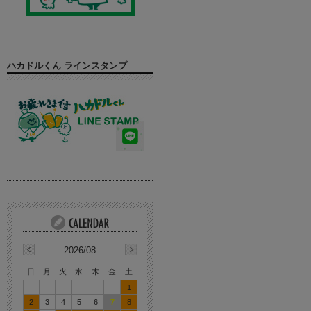
ハカドルくん ラインスタンプ
2026/08
日
月
火
水
木
金
土
1
2
3
4
5
6
7
8