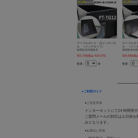
テーブルガード 12インチパネ
テーブルガー
ル （インチタイプ）
ル （イン
W304.8×H304.8
W609.6×H3
¥23,700
(税込 ¥26,070)
¥28,500
(税込
数量：
個
数量：
----------------------
●ご利用ガイド
●ご注文方法
インターネットにて24 時間受
ご質問メールの対応は土日祝を除く平
みとなります。
●お支払い方法