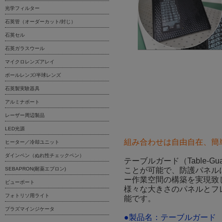
光学フィルター
石英管（オーダーカット/封じ）
石英セル
石英ガラスウール
マイクロレンズアレイ
ボールレンズ/半球レンズ
石英製実験器具
アルミナボート
レーザー周辺製品
LED光源
組み合わせは自由自在、簡
ヒーター／冷却ユニット
ダインペン（ぬれ性チェックペン）
テーブルガード（Table-
SEBAPRON(耐薬エプロン)
ことが可能で、防護パネルに
ー作業空間の構築を実現致
ビューポート
様々な大きさのパネルとフ
フォトリソ用ライト
能です。
プラズマインジケータ
●製品名：テーブルガード 3