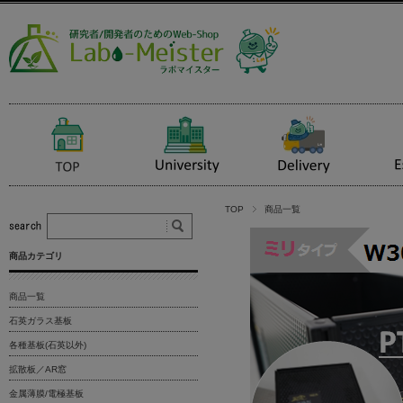
TOP
商品一覧
商品カテゴリ
商品一覧
石英ガラス基板
各種基板(石英以外)
拡散板／AR窓
金属薄膜/電極基板