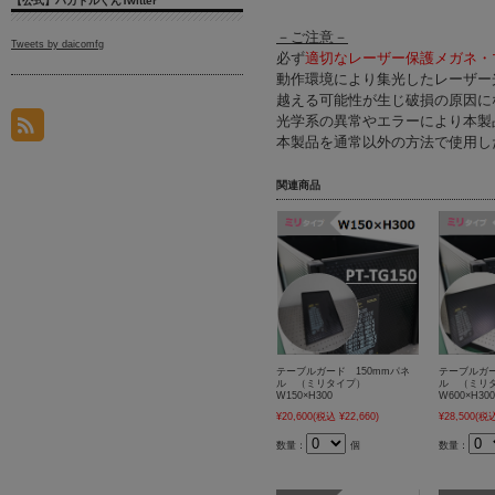
【公式】ハカドルくんTwitter
－ご注意－
Tweets by daicomfg
必ず
適切なレーザー保護メガネ・
動作環境により集光したレーザー光線
越える可能性が生じ破損の原因に
光学系の異常やエラーにより本製
本製品を通常以外の方法で使用し
関連商品
テーブルガード 150mmパネ
テーブルガー
ル （ミリタイプ）
ル （ミリ
W150×H300
W600×H300
¥20,600
(税込 ¥22,660)
¥28,500
(税込
数量：
個
数量：