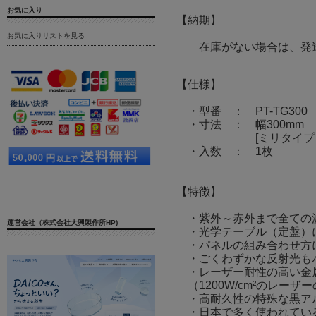
お気に入り
【納期】
お気に入りリストを見る
在庫がない場合は、発送
【仕様】
・型番 ： PT-TG300
・寸法 ： 幅300mm ×
[ミリタイプ（M6ネ
・入数 ： 1枚
【特徴】
・紫外～赤外まで全ての
運営会社（株式会社大興製作所HP)
・光学テーブル（定盤）
・パネルの組み合わせ方
・ごくわずかな反射光も
・レーザー耐性の高い金属製の
（1200W/cm²のレーザー
・高耐久性の特殊な黒アル
・日本で多く使われているメ