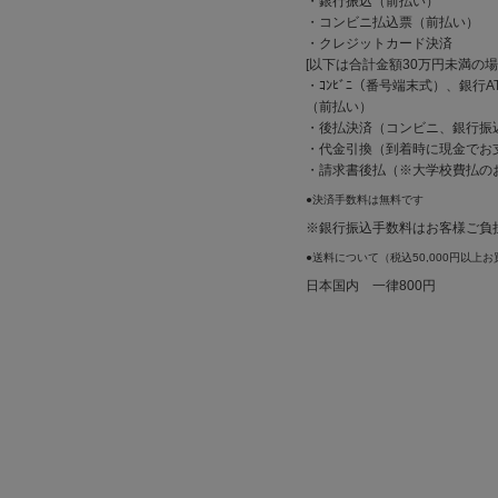
・銀行振込（前払い）
・コンビニ払込票（前払い）
・クレジットカード決済
[以下は合計金額30万円未満の
・ｺﾝﾋﾞﾆ（番号端末式）、銀行AT
（前払い）
・後払決済（コンビニ、銀行振
・代金引換（到着時に現金でお
・請求書後払（※大学校費払の
●決済手数料は無料です
※銀行振込手数料はお客様ご負
●送料について（税込50,000円以上
日本国内 一律800円