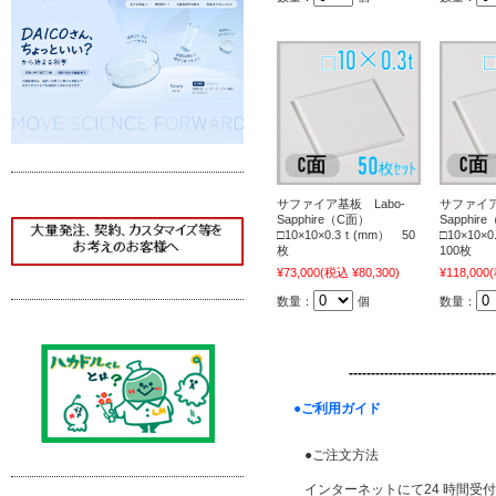
サファイア基板 Labo-
サファイア
Sapphire（C面）
Sapphir
□10×10×0.3ｔ(mm） 50
□10×10
枚
100枚
¥73,000
(税込 ¥80,300)
¥118,000
(
数量：
個
数量：
---------------------------------
●ご利用ガイド
●ご注文方法
インターネットにて24 時間受