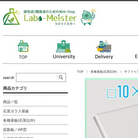
TOP
各種基板(石英以外)
サファイ
商品カテゴリ
商品一覧
石英ガラス基板
各種基板(石英以外)
拡散板／AR窓