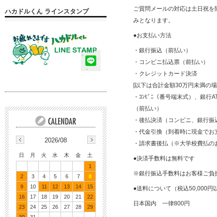
ご質問メールの対応は土日祝を除く平
ハカドルくん ラインスタンプ
みとなります。
●お支払い方法
・銀行振込（前払い）
・コンビニ払込票（前払い）
・クレジットカード決済
[以下は合計金額30万円未満の
・ｺﾝﾋﾞﾆ（番号端末式）、銀行AT
（前払い）
・後払決済（コンビニ、銀行振
・代金引換（到着時に現金でお
2026/08
・請求書後払（※大学校費払の
日
月
火
水
木
金
土
●決済手数料は無料です
1
※銀行振込手数料はお客様ご負
2
3
4
5
6
7
8
9
10
11
12
13
14
15
●送料について（税込50,000
16
17
18
19
20
21
22
日本国内 一律800円
23
24
25
26
27
28
29