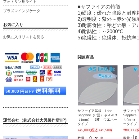
フォトリソ用ライト
■サファイアの特徴
プラズマインジケータ
1)硬度：優れた強度と耐摩
2)透明度：紫外～赤外光領域
お気に入り
3)耐腐食性：殆どの酸・ア
4)耐熱性：～2000°C
お気に入りリストを見る
5)絶縁性：絶縁体、抵抗率10
関連商品
サファイア基板 Labo-
サファイア
Sapphire（C面） φ51×0.3
Sapphire
ｔ(mm） 5枚 ウエハー
ｔ(mm）
運営会社（株式会社大興製作所HP)
タイプ
ータイプ
¥45,000
(税込 ¥49,500)
¥80,000
(税
数量：
個
数量：