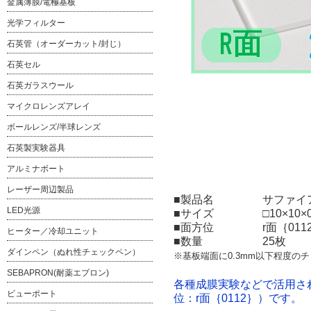
金属薄膜/電極基板
光学フィルター
石英管（オーダーカット/封じ）
石英セル
石英ガラスウール
マイクロレンズアレイ
ボールレンズ/半球レンズ
石英製実験器具
アルミナボート
レーザー周辺製品
■製品名
サファイア基
LED光源
■サイズ
□10×10
■面方位
r面｛011
ヒーター／冷却ユニット
■数量
25枚
ダインペン（ぬれ性チェックペン）
※基板端面に0.3mm以下程度の
SEBAPRON(耐薬エプロン)
各種成膜実験などで活用さ
ビューポート
位：r面｛0112｝）です。