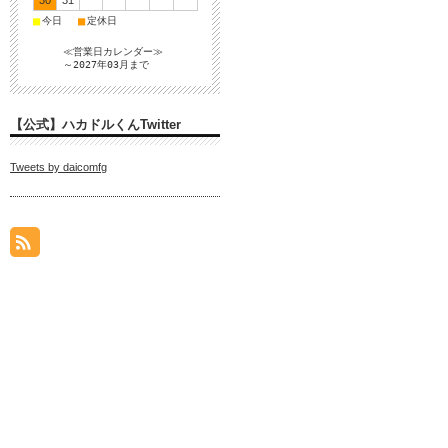
30
31
■
■
今日
定休日
≪営業日カレンダー≫
～2027年03月まで
【公式】ハカドルくんTwitter
Tweets by daicomfg