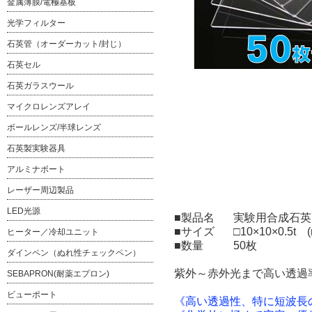
金属薄膜/電極基板
光学フィルター
石英管（オーダーカット/封じ）
石英セル
石英ガラスウール
マイクロレンズアレイ
ボールレンズ/半球レンズ
石英製実験器具
アルミナボート
レーザー周辺製品
LED光源
■製品名
実験用合成石英ガ
■サイズ
□10×10×0.5t 
ヒーター／冷却ユニット
■数量
50枚
ダインペン（ぬれ性チェックペン）
紫外～赤外光まで高い透過
SEBAPRON(耐薬エプロン)
ビューポート
《高い透過性、特に短波長