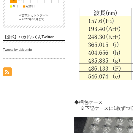
30
31
■
■
今日
定休日
≪営業日カレンダー≫
～2027年03月まで
【公式】ハカドルくんTwitter
Tweets by daicomfg
◆梱包ケース
※下記ケースに1枚ずつ収