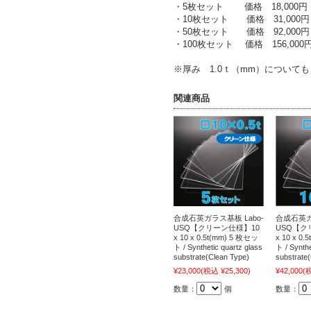
・5枚セット 価格 18,000
・10枚セット 価格 31,000
・50枚セット 価格 92,000
・100枚セット 価格 156,00
※厚み 1.0ｔ（mm）について
関連商品
合成石英ガラス基板 Labo-
合成石英ガ
USQ【クリーン仕様】10
USQ【ク
x 10 x 0.5t(mm) 5 枚セッ
x 10 x 0
ト / Synthetic quartz glass
ト / Synthe
substrate(Clean Type)
substrate
¥23,000
(税込 ¥25,300)
¥42,000
(税
数量：
個
数量：