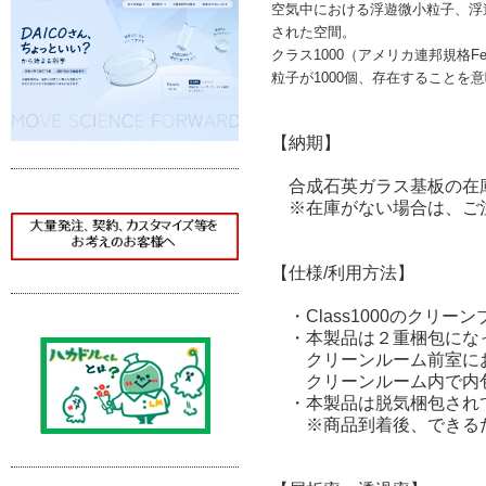
空気中における浮遊微小粒子、浮
された空間。
クラス1000（アメリカ連邦規格Fed
粒子が1000個、存在することを
【納期】
合成石英ガラス基板の在
※在庫がない場合は、ご
【仕様/利用方法】
・Class1000のクリ
・本製品は２重梱包にな
クリーンルーム前室にお
クリーンルーム内で内包
・本製品は脱気梱包されて
※商品到着後、できるだ