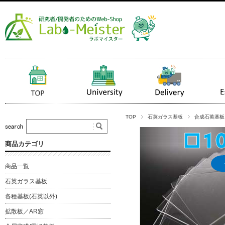
TOP
石英ガラス基板
合成石英基板（
商品カテゴリ
商品一覧
石英ガラス基板
各種基板(石英以外)
拡散板／AR窓