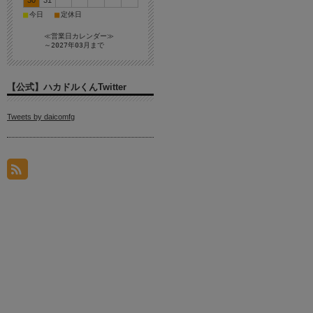
30
31
■
■
今日
定休日
≪営業日カレンダー≫
～2027年03月まで
【公式】ハカドルくんTwitter
Tweets by daicomfg