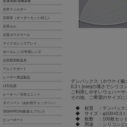
金属薄膜/電極基板
光学フィルター
石英管（オーダーカット/封じ）
石英セル
石英ガラスウール
マイクロレンズアレイ
ボールレンズ/半球レンズ
石英製実験器具
アルミナボート
レーザー周辺製品
テンパックス（ホウケイ酸
LED光源
0.3ｔ(mm)の薄さでシリ
ご利用しやすいウェハーサイ
ヒーター／冷却ユニット
その他、ご希望のサイズに
ダインペン（ぬれ性チェックペン）
◆ 材質 ：テンパック
SEBAPRON(耐薬エプロン)
◆ サイズ：φ100×0.3ｔ(
◆ 枚数 ：100枚セッ
ビューポート
◆ 用途 ：シリコンと