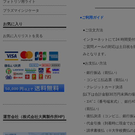
フォトリソ用ライト
---------------------------------
プラズマインジケータ
●ご利用ガイド
お気に入り
●ご注文方法
お気に入りリストを見る
インターネットにて24 時間受
ご質問メールの対応は土日祝を除く平
みとなります。
●お支払い方法
・銀行振込（前払い）
・コンビニ払込票（前払い）
・クレジットカード決済
[以下は合計金額30万円未満の
・ｺﾝﾋﾞﾆ（番号端末式）、銀行AT
（前払い）
・後払決済（コンビニ、銀行振
運営会社（株式会社大興製作所HP)
・代金引換（到着時に現金でお
・請求書後払（※大学校費払の