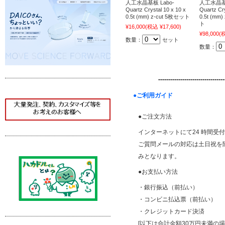
人工水晶基板 Labo-
人工水晶基板
Quartz Crystal 10 x 10 x
Quartz Cry
0.5t (mm) z-cut 5枚セット
0.5t (mm
ト
¥16,000
(税込 ¥17,600)
¥98,000
(税
数量：
セット
数量：
---------------------------------
●ご利用ガイド
●ご注文方法
インターネットにて24 時間受
ご質問メールの対応は土日祝を除く平
みとなります。
●お支払い方法
・銀行振込（前払い）
・コンビニ払込票（前払い）
・クレジットカード決済
[以下は合計金額30万円未満の