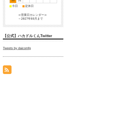
30
31
■
■
今日
定休日
≪営業日カレンダー≫
～2027年03月まで
【公式】ハカドルくんTwitter
Tweets by daicomfg