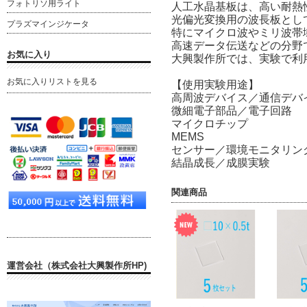
フォトリソ用ライト
人工水晶基板は、高い耐熱
光偏光変換用の波長板とし
プラズマインジケータ
特にマイクロ波やミリ波帯
高速データ伝送などの分野
お気に入り
大興製作所では、実験で利
お気に入りリストを見る
【使用実験用途】
高周波デバイス／通信デバ
微細電子部品／電子回路
マイクロチップ
MEMS
センサー／環境モニタリン
結晶成長／成膜実験
関連商品
運営会社（株式会社大興製作所HP)