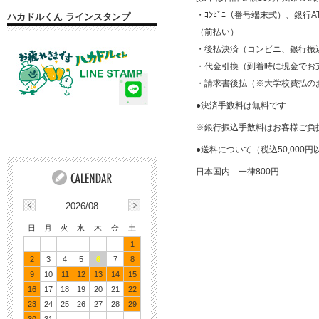
・ｺﾝﾋﾞﾆ（番号端末式）、銀行AT
ハカドルくん ラインスタンプ
（前払い）
・後払決済（コンビニ、銀行振
・代金引換（到着時に現金でお
・請求書後払（※大学校費払の
●決済手数料は無料です
※銀行振込手数料はお客様ご負
●送料について（税込50,000
日本国内 一律800円
2026/08
日
月
火
水
木
金
土
1
2
3
4
5
6
7
8
9
10
11
12
13
14
15
16
17
18
19
20
21
22
23
24
25
26
27
28
29