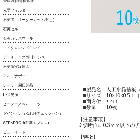
金属薄膜/電極基板
光学フィルター
石英管（オーダーカット/封じ）
石英セル
石英ガラスウール
マイクロレンズアレイ
ボールレンズ/半球レンズ
石英製実験器具
アルミナボート
レーザー周辺製品
■製品名 人工水晶基板（Labo-
LED光源
■サイズ 10×10×0.5ｔ
■面方位 z-cut
ヒーター／冷却ユニット
■数量 10枚
ダインペン（ぬれ性チェックペン）
【注意事項】
SEBAPRON(耐薬エプロン)
※切断面に0.3ｍｍ以下の
ビューポート
【特徴】