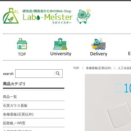
TOP
各種基板(石英以外)
人工水晶
商品カテゴリ
商品一覧
石英ガラス基板
各種基板(石英以外)
拡散板／AR窓