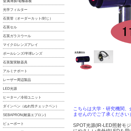
金属薄膜/電極基板
光学フィルター
石英管（オーダーカット/封じ）
石英セル
石英ガラスウール
マイクロレンズアレイ
ボールレンズ/半球レンズ
石英製実験器具
アルミナボート
レーザー周辺製品
LED光源
ヒーター／冷却ユニット
ダインペン（ぬれ性チェックペン）
こちらは大学・研究機関、
ませんのでご了承ください
SEBAPRON(耐薬エプロン)
ビューポート
SPOT光源(IR-LED照射
にやさしい赤外線LEDを