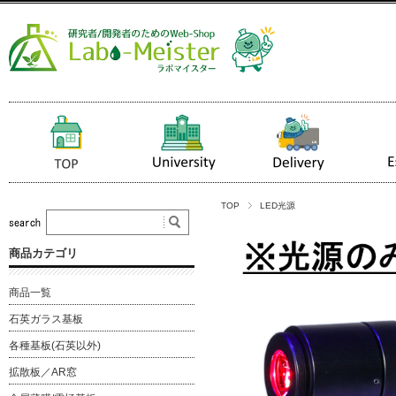
TOP
LED光源
商品カテゴリ
商品一覧
石英ガラス基板
各種基板(石英以外)
拡散板／AR窓