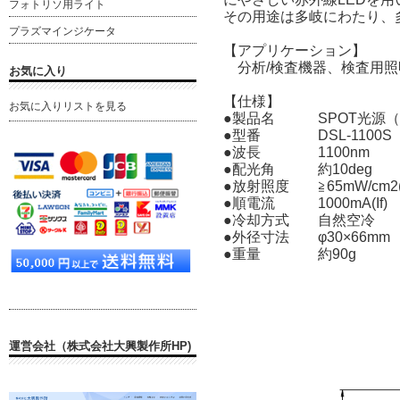
フォトリソ用ライト
その用途は多岐にわたり、
プラズマインジケータ
【アプリケーション】
分析/検査機器、検査用照
お気に入り
【仕様】
お気に入りリストを見る
●製品名 SPOT光源（I
●型番 DSL-1100S
●波長 1100nm
●配光角 約10deg
●放射照度 ≧65mW/cm2(
●順電流 1000mA(If)
●冷却方式 自然空冷
●外径寸法 φ30×66mm
●重量 約90g
運営会社（株式会社大興製作所HP)