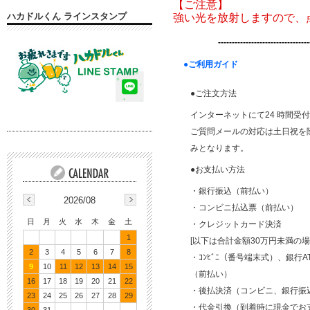
【ご注意】
ハカドルくん ラインスタンプ
強い光を放射しますので、
---------------------------------
●ご利用ガイド
●ご注文方法
インターネットにて24 時間受
ご質問メールの対応は土日祝を除く平
みとなります。
●お支払い方法
・銀行振込（前払い）
2026/08
・コンビニ払込票（前払い）
日
月
火
水
木
金
土
・クレジットカード決済
1
[以下は合計金額30万円未満の
2
3
4
5
6
7
8
・ｺﾝﾋﾞﾆ（番号端末式）、銀行AT
9
10
11
12
13
14
15
（前払い）
16
17
18
19
20
21
22
・後払決済（コンビニ、銀行振
23
24
25
26
27
28
29
・代金引換（到着時に現金でお