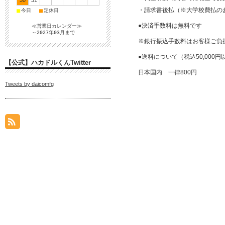
30
31
・請求書後払（※大学校費払の
■
■
今日
定休日
●決済手数料は無料です
≪営業日カレンダー≫
～2027年03月まで
※銀行振込手数料はお客様ご負
●送料について（税込50,000
【公式】ハカドルくんTwitter
日本国内 一律800円
Tweets by daicomfg